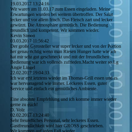
19.03.2017
13:24:16
Wir waren am 11.03.17 zum Essen eingeladen. Meine
Erwartungen wurden bei weitem übertroffen. Der Salat
lecker und vor allem frisch. Das Fleisch zart und lecker
gewürzt. Die Atmosphäre gemütlich. Die Bedienung
freundlich und kompetent. Wir kommen wieder.
Kevin Simon
03.03.2017
11:56:42
Der große Gyrosteller war super lecker und von der Portion
her genau richtig wenn man Riesen Hunger hatte wie ich
hat mir sehr gut geschmeckt und mit der freundlichen
Bedienung war ich vollends zufrieden.Macht weiter so.Lg
Angie Lingel
22.02.2017
19:04:33
Ich war erst letztens wieder im Thomas-Grill essen und es
war hervorragend wie immer. Leckeres Essen, guter
Service und einfach ein gemütliches Ambiente.
Eine absolute Empfehlung und ich komme immer wieder
gerne zu euch!
D. Volz
02.02.2017
13:24:40
Sehr freundliches Personal, sehr leckeres Essen.
Gastfreundlichkeit wird hier GROSS geschrieben.
Wir kommen auf jeden Fall wieder.