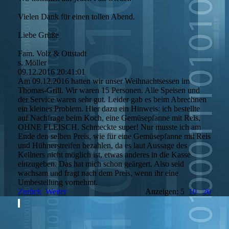
Vielen Dank für einen tollen Abend.
Liebe Grüße
Fam. Volz & Ottstadt
s. Möller
09.12.2016
20:41:01
Am 09.12.2016 hatten wir unser Weihnachtsessen im
Thomas-Grill. Wir waren 15 Personen. Alle Speisen und
der Service waren sehr gut. Leider gab es beim Abrechnen
ein kleines Problem. Hier dazu ein Hinweis: ich bestellte
auf Nachfrage beim Koch, eine Gemüsepfanne mit Reis,
OHNE FLEISCH. Schmeckte super! Nur musste ich am
Ende den selben Preis, wie für eine Gemüsepfanne mit Reis
und Hühnerstreifen bezahlen, da es laut Aussage des
Kellners nicht möglich ist, etwas anderes in die Kasse
einzugeben. Das hat mich schon geärgert. Also seid
wachsam und fragt nach dem Preis, wenn ihr eine
Umbestellung vornehmt.
Zurück
Weiter
Anzeigen: 5
10
20